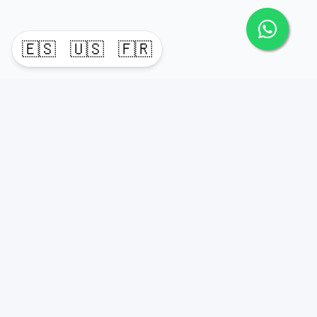
🇪🇸
🇺🇸
🇫🇷
timeHomes es una empresa inmobiliaria que nace
basada en la capacidad y la experiencia de un grupo de
lideres formados con los mas altos estándares de la
profesión inmobiliaria que exige el mercado nacional e
internacional.