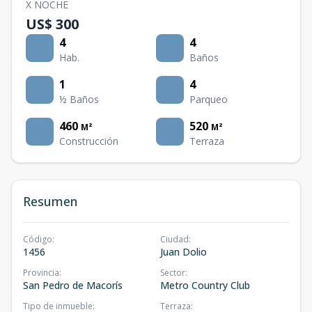
X NOCHE
US$ 300
4
4
Hab.
Baños
1
4
½ Baños
Parqueo
460
520
M²
M²
Construcción
Terraza
Resumen
Código
:
Ciudad
:
1456
Juan Dolio
Provincia
:
Sector
:
San Pedro de Macorís
Metro Country Club
Tipo de inmueble
:
Terraza
: