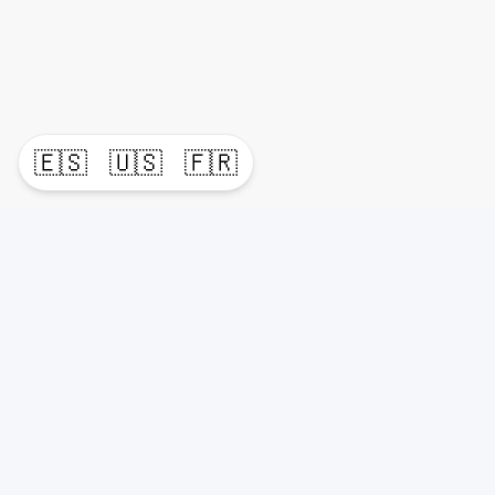
🇪🇸
🇺🇸
🇫🇷