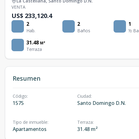
La Castellana
,
Santo Domingo D.N.
VENTA
US$ 233,120.4
2
2
1
Hab.
Baños
½ Ba
31.48
M²
Terraza
Resumen
Código
:
Ciudad
:
1575
Santo Domingo D.N.
Tipo de inmueble
:
Terraza
:
Apartamentos
31.48 m²