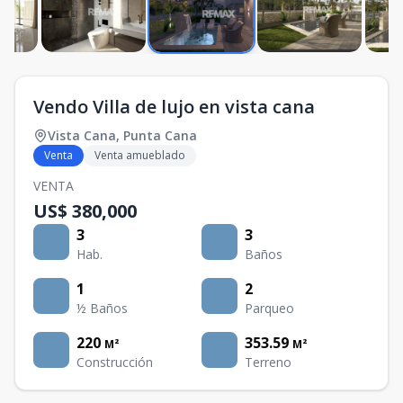
Vendo Villa de lujo en vista cana
Vista Cana
,
Punta Cana
Venta
Venta amueblado
VENTA
US$ 380,000
3
3
Hab.
Baños
1
2
½ Baños
Parqueo
220
353.59
M²
M²
Construcción
Terreno