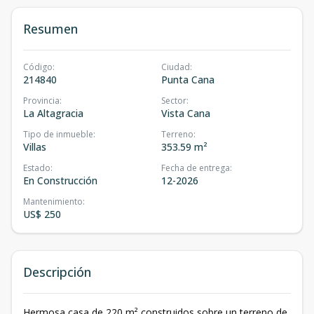
Resumen
Código
:
Ciudad
:
214840
Punta Cana
Provincia
:
Sector
:
La Altagracia
Vista Cana
Tipo de inmueble
:
Terreno
:
Villas
353.59 m²
Estado
:
Fecha de entrega
:
En Construcción
12-2026
Mantenimiento
:
US$ 250
Descripción
Hermosa casa de 220 m² construidos sobre un terreno de