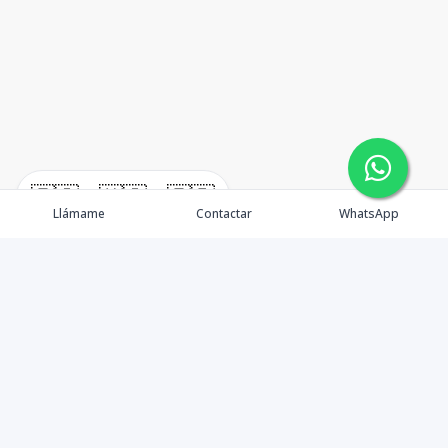
🇪🇸
🇺🇸
🇫🇷
Llámame
Contactar
WhatsApp
timeHomes es una empresa inmobiliaria que nace