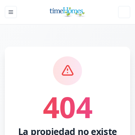
Toggle navigation menu
Toggl
404
La propiedad no existe