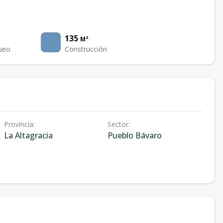
135
M²
ueo
Construcción
Provincia
:
Sector
:
La Altagracia
Pueblo Bávaro