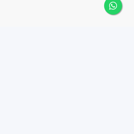
Contáctanos
Menu
1 (809) 565-6262
Comprar
Alquilar
Plaza D'Roca L, Calle
Jacinto Mañon esq, Fco
Vender
Geraldino 401, Santo
Equipo
Domingo 11202
Contacto