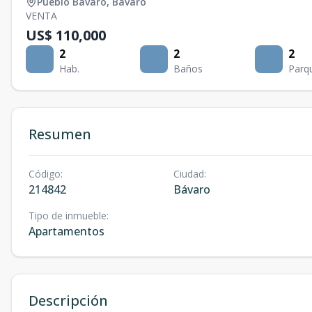
Pueblo Bávaro
,
Bávaro
VENTA
US$ 110,000
2
2
2
Hab.
Baños
Parq
Resumen
Código
:
Ciudad
:
214842
Bávaro
Tipo de inmueble
:
Apartamentos
Descripción