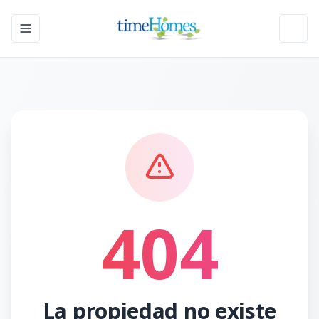
Toggle navigation menu
Toggl
404
La propiedad no existe