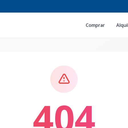
Comprar
Alqui
404