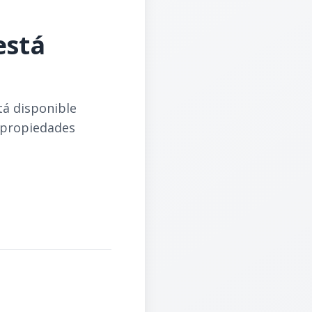
está
tá disponible
 propiedades