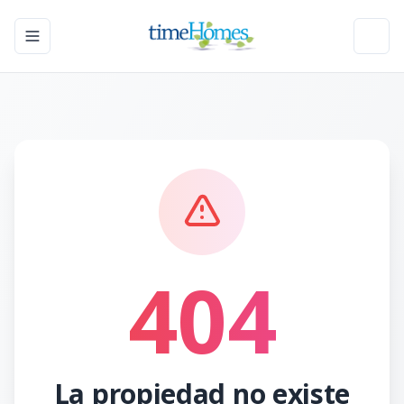
Toggle navigation menu
Toggl
404
La propiedad no existe