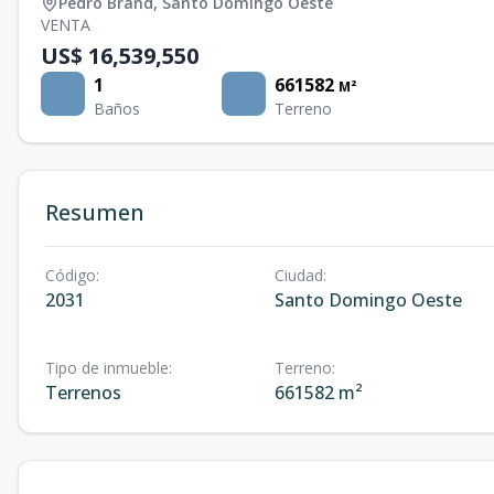
Pedro Brand
,
Santo Domingo Oeste
VENTA
US$ 16,539,550
1
661582
M²
Baños
Terreno
Resumen
Código
:
Ciudad
:
2031
Santo Domingo Oeste
Tipo de inmueble
:
Terreno
:
Terrenos
661582 m²