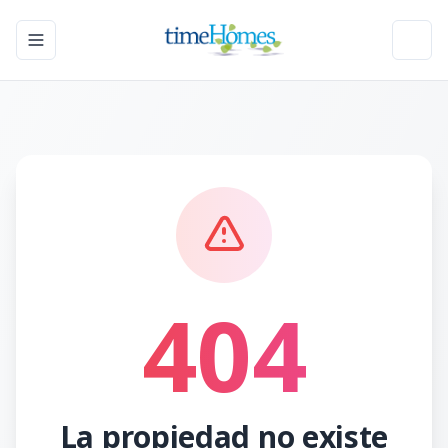
Toggle navigation menu
Toggl
404
La propiedad no existe