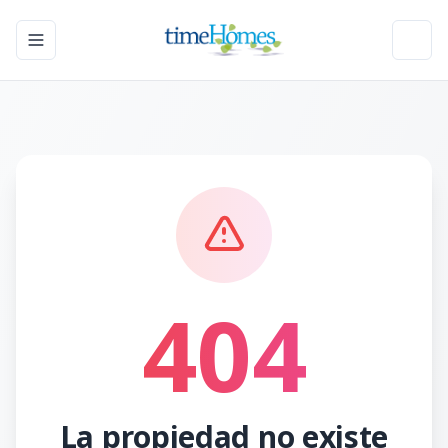
Toggle navigation menu
Toggl
404
La propiedad no existe