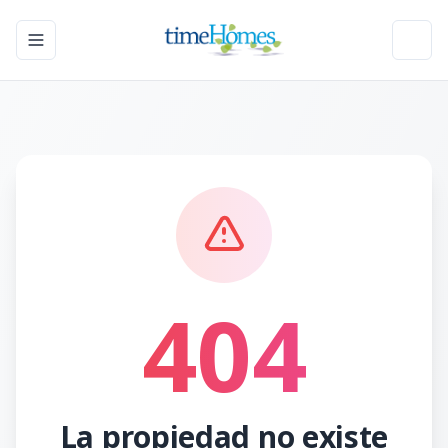
Toggle navigation menu
Toggl
404
La propiedad no existe