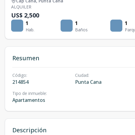
Cap Cana
,
Punta Cana
ALQUILER
US$ 2,500
1
1
1
Hab.
Baños
Parq
Resumen
Código
:
Ciudad
:
214854
Punta Cana
Tipo de inmueble
:
Apartamentos
Descripción