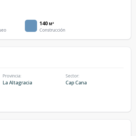
140
M²
ueo
Construcción
Provincia
:
Sector
:
La Altagracia
Cap Cana