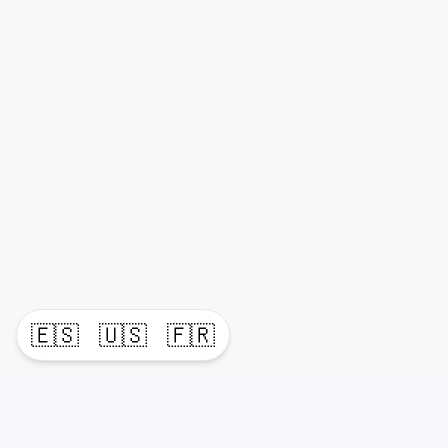
🇪🇸
🇺🇸
🇫🇷