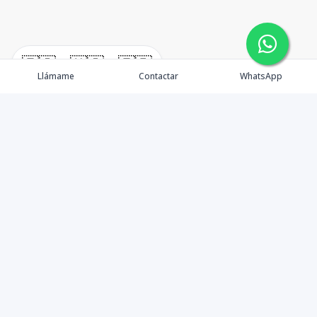
🇪🇸
🇺🇸
🇫🇷
Llámame
Contactar
WhatsApp
timeHomes es una empresa inmobiliaria que nace
basada en la capacidad y la experiencia de un grupo de
lideres formados con los mas altos estándares de la
profesión inmobiliaria que exige el mercado nacional e
internacional.