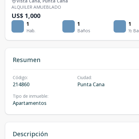
Vista Cana
,
Punta Cana
ALQUILER AMUEBLADO
US$ 1,000
1
1
1
Hab.
Baños
½ Ba
Resumen
Código
:
Ciudad
:
214860
Punta Cana
Tipo de inmueble
:
Apartamentos
Descripción