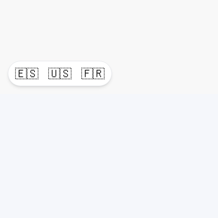
🇪🇸
🇺🇸
🇫🇷