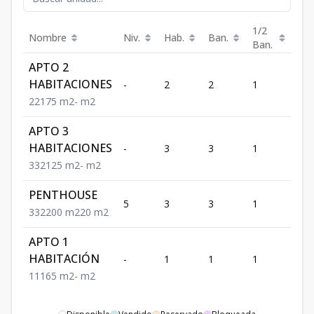
1/2
Nombre
Niv.
Hab.
Ban.
Est.
Ban.
APTO 2
HABITACIONES
-
2
2
1
1
2
2
1
75
m2
-
m2
APTO 3
HABITACIONES
-
3
3
1
2
3
3
2
125
m2
-
m2
PENTHOUSE
5
3
3
1
2
3
3
2
200
m2
20
m2
APTO 1
HABITACIÓN
-
1
1
1
1
1
1
1
65
m2
-
m2