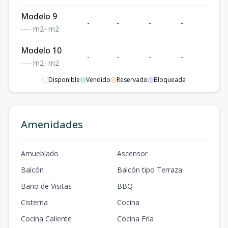
Modelo 9
-
-
-
-
-
-
-
-
-
m2
-
m2
Modelo 10
-
-
-
-
-
-
-
-
-
m2
-
m2
Disponible
Vendido
Reservado
Bloqueada
Modelo 11
-
-
-
-
-
-
-
-
-
m2
-
m2
Modelo 12
Amenidades
-
-
-
-
-
-
-
-
-
m2
-
m2
Modelo 13
Amueblado
Ascensor
-
-
-
-
-
-
-
-
-
m2
-
m2
Balcón
Balcón tipo Terraza
Baño de Visitas
BBQ
Cisterna
Cocina
Cocina Caliente
Cocina Fría