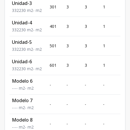
Unidad-3
301
3
3
1
2
3
3
2
230
m2
-
m2
Unidad-4
401
3
3
1
2
3
3
2
230
m2
-
m2
Unidad-5
501
3
3
1
2
3
3
2
230
m2
-
m2
Unidad-6
601
3
3
1
2
3
3
2
230
m2
-
m2
Modelo 6
-
-
-
-
-
-
-
-
-
m2
-
m2
Modelo 7
-
-
-
-
-
-
-
-
-
m2
-
m2
Modelo 8
-
-
-
-
-
-
-
-
-
m2
-
m2