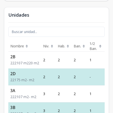
Unidades
1/2
Nombre
Niv.
Hab.
Ban.
Est.
Ban.
2B
2
2
2
1
2
2
2
2
107
m2
20
m2
2D
2
2
2
-
1
2
2
1
75
m2
-
m2
3A
3
2
2
1
2
2
2
2
107
m2
-
m2
3B
3
2
2
1
2