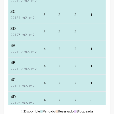
2
2
2
107
m2
-
m2
3C
3
2
2
1
1
2
2
1
81
m2
-
m2
3D
3
2
2
-
1
2
2
1
75
m2
-
m2
4A
4
2
2
1
2
2
2
2
107
m2
-
m2
4B
4
2
2
1
2
2
2
2
107
m2
-
m2
4C
4
2
2
1
1
2
2
1
81
m2
-
m2
4D
4
2
2
-
1
2
2
1
75
m2
-
m2
Disponible
Vendido
Reservado
Bloqueada
5C