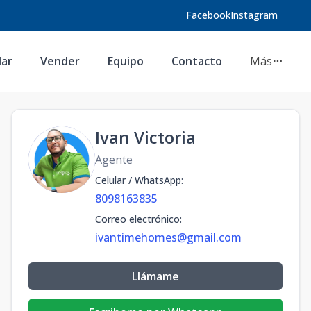
Facebook
Instagram
lar
Vender
Equipo
Contacto
Más
Ivan Victoria
Agente
Celular / WhatsApp
:
8098163835
Correo electrónico
:
ivantimehomes@gmail.com
Llámame