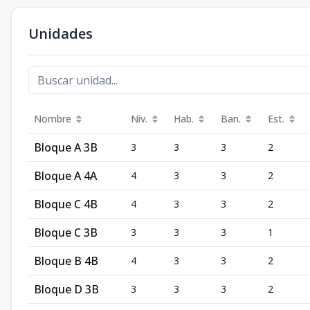
Unidades
Nombre
Niv.
Hab.
Ban.
Est.
Bloque A 3B
3
3
3
2
Bloque A 4A
4
3
3
2
Bloque C 4B
4
3
3
2
Bloque C 3B
3
3
3
1
Bloque B 4B
4
3
3
2
Bloque D 3B
3
3
3
2