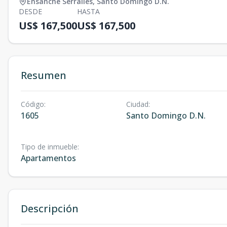
Ensanche Serralles
,
Santo Domingo D.N.
DESDE
HASTA
US$ 167,500
US$ 167,500
Resumen
Código
:
Ciudad
:
1605
Santo Domingo D.N.
Tipo de inmueble
:
Apartamentos
Descripción