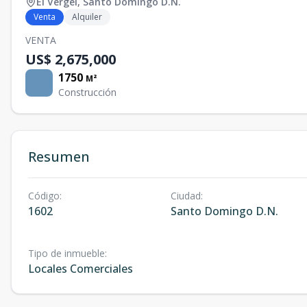
El Vergel
,
Santo Domingo D.N.
Venta
Alquiler
VENTA
US$ 2,675,000
1750
M²
Construcción
Resumen
Código
:
Ciudad
:
1602
Santo Domingo D.N.
Tipo de inmueble
:
Locales Comerciales