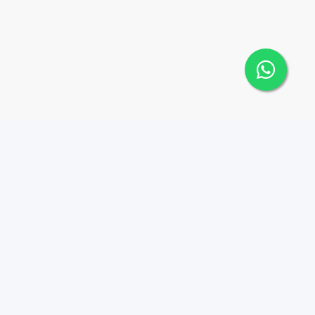
Contáctanos
Menu
1 (809) 565-6262
Comprar
Alquilar
Plaza D'Roca L, Calle