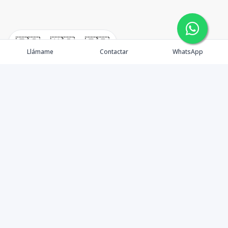
🇪🇸
🇺🇸
🇫🇷
Llámame
Contactar
WhatsApp
timeHomes es una empresa inmobiliaria que nace
basada en la capacidad y la experiencia de un grupo de
lideres formados con los mas altos estándares de la
profesión inmobiliaria que exige el mercado nacional e
internacional.