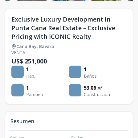
Exclusive Luxury Development in
Punta Cana Real Estate – Exclusive
Pricing with iCONIC Realty
Cana Bay
,
Bávaro
VENTA
US$ 251,000
1
1
Hab.
Baños
1
53.06
M²
Parqueo
Construcción
Resumen
Código
:
Ciudad
: