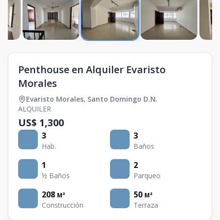
Penthouse en Alquiler Evaristo
Morales
Evaristo Morales
,
Santo Domingo D.N.
ALQUILER
US$ 1,300
3
3
Hab.
Baños
1
2
½ Baños
Parqueo
208
50
M²
M²
Construcción
Terraza