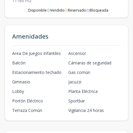
1
1
1
60
m2
Disponible
Vendido
Reservado
Bloqueada
506
5
2
2
-
2
2
2
2
100
m2
601
Amenidades
6
1
1
1
1
1
1
1
70
m2
602
Area De Juegos Infantiles
Ascensor
6
1
1
1
1
1
1
1
60
m2
Balcón
Cámaras de seguridad
603
Estacionamiento techado
Gas común
6
2
2
-
2
2
2
2
100
m2
Gimnasio
Jacuzzi
Lobby
Planta Eléctrica
604
6
2
2
-
2
2
2
2
100
m2
Portón Eléctrico
Sportbar
Terraza Común
Vigilancia 24 horas
605
6
1
1
1
1
1
1
1
60
m2
606