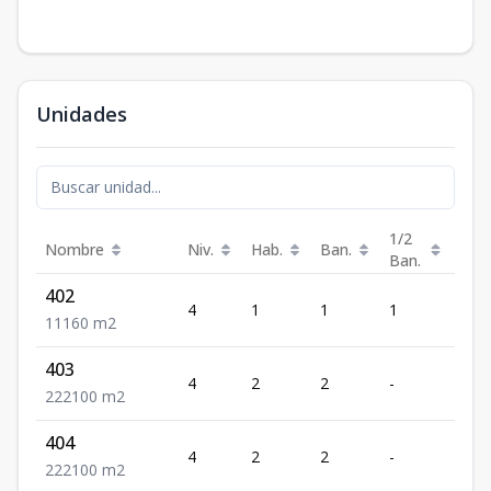
Unidades
1/2
Nombre
Niv.
Hab.
Ban.
Est.
Ban.
402
4
1
1
1
1
1
1
1
60
m2
403
4
2
2
-
2
2
2
2
100
m2
404
4
2
2
-
2
2
2
2
100
m2