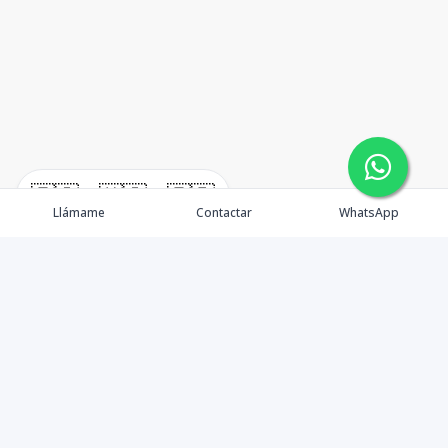
🇪🇸
🇺🇸
🇫🇷
Llámame
Contactar
WhatsApp
timeHomes es una empresa inmobiliaria que nace