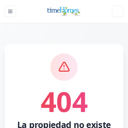
Toggle navigation menu
Toggl
404
La propiedad no existe