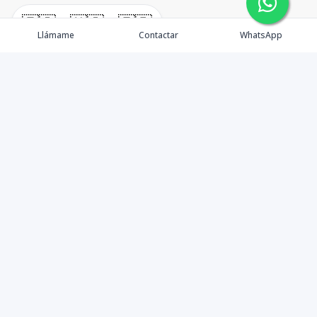
🇪🇸
🇺🇸
🇫🇷
Llámame
Contactar
WhatsApp
timeHomes es una empresa inmobiliaria que nace
basada en la capacidad y la experiencia de un grupo de
lideres formados con los mas altos estándares de la
profesión inmobiliaria que exige el mercado nacional e
internacional.
Contáctanos