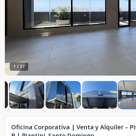
1
/
37
Oficina Corporativa | Venta y Alquiler – P
B | Piantini, Santo Domingo