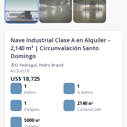
Nave Industrial Clase A en Alquiler –
2,140 m² | Circunvalación Santo
Domingo
El Pedregal
,
Pedro Brand
ALQUILER
US$ 18,725
1
1
Baños
½ Baños
1
2140
M²
Parqueo
Construcción
5000
M²
Terreno