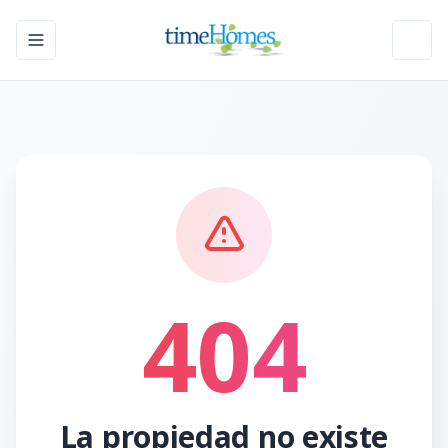
Toggle navigation menu
Toggl
404
La propiedad no existe