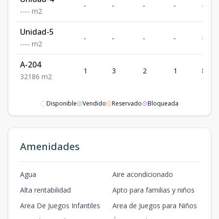
-
-
-
-
-
-
-
-
-
m2
Unidad-5
-
-
-
-
-
-
-
-
-
m2
A-204
1
3
2
1
86
3
2
1
86
m2
Disponible
Vendido
Reservado
Bloqueada
Amenidades
Agua
Aire acondicionado
Alta rentabilidad
Apto para familias y niños
Area De Juegos Infantiles
Area de Juegos para Niños