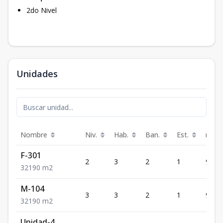
2do Nivel
Unidades
Nombre
Niv.
Hab.
Ban.
Est.
m²
F-301
2
3
2
1
90
3
2
1
90
m2
M-104
3
3
2
1
90
3
2
1
90
m2
Unidad-4