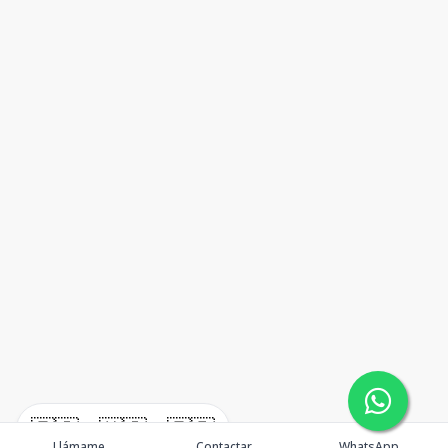
🇪🇸
🇺🇸
🇫🇷
Llámame
Contactar
WhatsApp