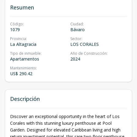
Resumen
Código
:
Ciudad
:
1079
Bávaro
Provincia
:
Sector
:
La Altagracia
LOS CORALES
Tipo de inmueble
:
Año de Construcción
:
Apartamentos
2024
Mantenimiento
:
US$ 290.42
Descripción
Discover an exceptional opportunity in the heart of Los
Corales with this stunning luxury penthouse at Pool
Garden. Designed for elevated Caribbean living and high
return investment potential, this rare two floor penthouse