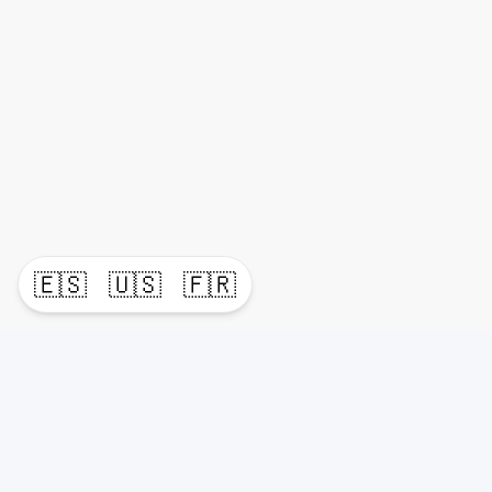
🇪🇸
🇺🇸
🇫🇷