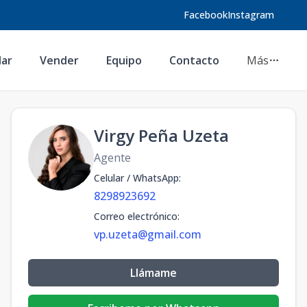
Facebook
Instagram
lar
Vender
Equipo
Contacto
Más
Virgy Peña Uzeta
Agente
Celular / WhatsApp
:
8298923692
Correo electrónico
:
vp.uzeta@gmail.com
Llámame