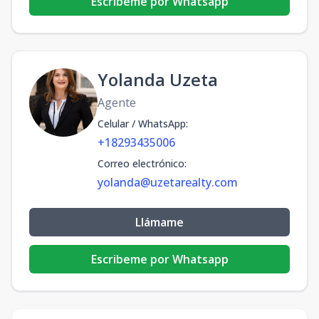
Escribeme por Whatsapp
Yolanda Uzeta
Agente
Celular / WhatsApp
:
+18293435006
Correo electrónico
:
yolanda@uzetarealty.com
Llámame
Escribeme por Whatsapp