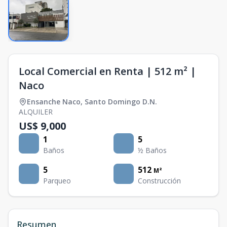
Local Comercial en Renta | 512 m² |
Naco
Ensanche Naco
,
Santo Domingo D.N.
ALQUILER
US$ 9,000
1
5
Baños
½ Baños
5
512
M²
Parqueo
Construcción
Resumen