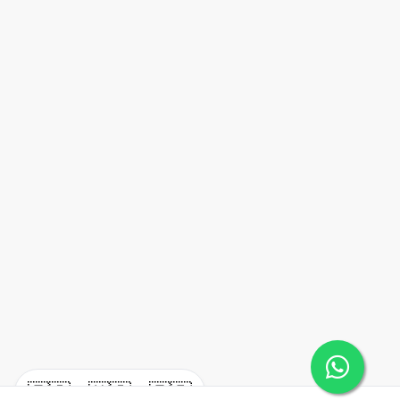
🇪🇸
🇺🇸
🇫🇷