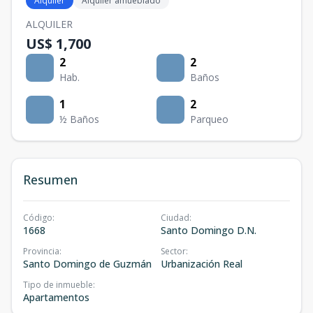
Alquiler
Alquiler amueblado
ALQUILER
US$ 1,700
2
2
Hab.
Baños
1
2
½ Baños
Parqueo
Resumen
Código
:
Ciudad
:
1668
Santo Domingo D.N.
Provincia
:
Sector
:
Santo Domingo de Guzmán
Urbanización Real
Tipo de inmueble
:
Apartamentos