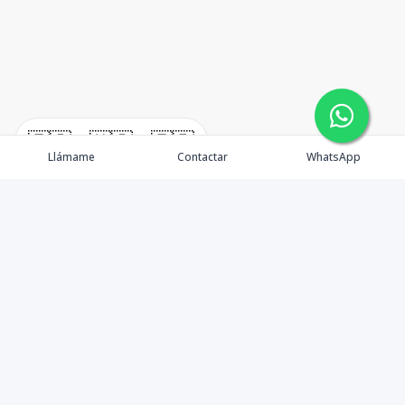
🇪🇸
🇺🇸
🇫🇷
Llámame
Contactar
WhatsApp
timeHomes es una empresa inmobiliaria que nace
basada en la capacidad y la experiencia de un grupo de
lideres formados con los mas altos estándares de la