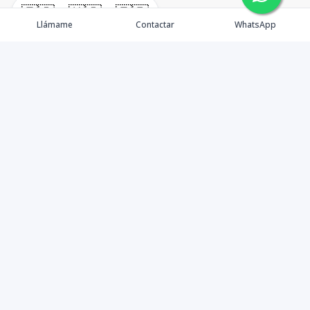
🇪🇸
🇺🇸
🇫🇷
Llámame
Contactar
WhatsApp
timeHomes es una empresa inmobiliaria que nace
basada en la capacidad y la experiencia de un grupo de
lideres formados con los mas altos estándares de la
profesión inmobiliaria que exige el mercado nacional e
internacional.
Contáctanos