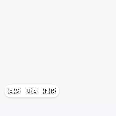
🇪🇸
🇺🇸
🇫🇷