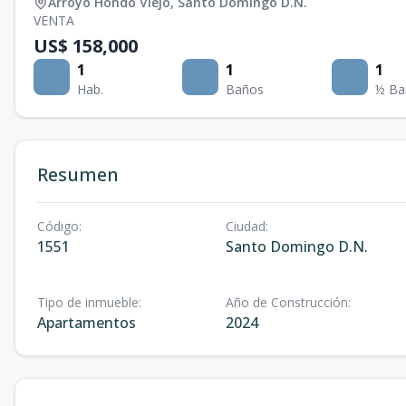
Arroyo Hondo Viejo
,
Santo Domingo D.N.
VENTA
US$ 158,000
1
1
1
Hab.
Baños
½ Ba
Resumen
Código
:
Ciudad
:
1551
Santo Domingo D.N.
Tipo de inmueble
:
Año de Construcción
:
Apartamentos
2024