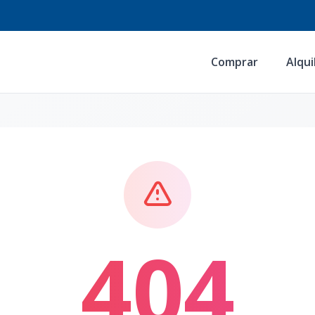
Comprar
Alqui
404