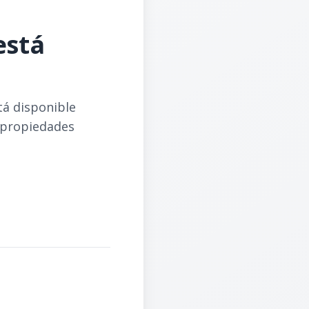
está
tá disponible
 propiedades