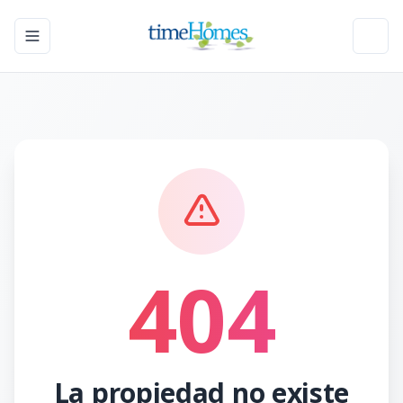
Toggle navigation menu
Toggl
404
La propiedad no existe