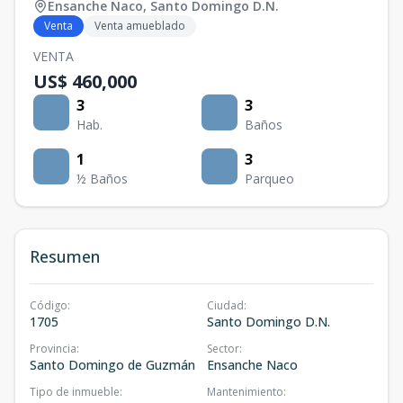
Ensanche Naco
,
Santo Domingo D.N.
Venta
Venta amueblado
VENTA
US$ 460,000
3
3
Hab.
Baños
1
3
½ Baños
Parqueo
Resumen
Código
:
Ciudad
:
1705
Santo Domingo D.N.
Provincia
:
Sector
:
Santo Domingo de Guzmán
Ensanche Naco
Tipo de inmueble
:
Mantenimiento
: