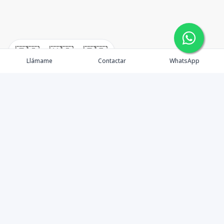
🇪🇸
🇺🇸
🇫🇷
Llámame
Contactar
WhatsApp
timeHomes es una empresa inmobiliaria que nace
basada en la capacidad y la experiencia de un grupo de
lideres formados con los mas altos estándares de la
profesión inmobiliaria que exige el mercado nacional e
internacional.