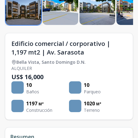
Edificio comercial / corporativo |
1,197 mt2 | Av. Sarasota
Bella Vista
,
Santo Domingo D.N.
ALQUILER
US$ 16,000
10
10
Baños
Parqueo
1197
1020
M²
M²
Construcción
Terreno
Resumen