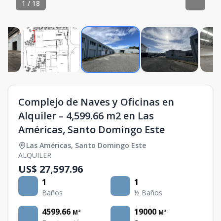
1
/
18
Complejo de Naves y Oficinas en
Alquiler – 4,599.66 m2 en Las
Américas, Santo Domingo Este
Las Américas
,
Santo Domingo Este
ALQUILER
US$ 27,597.96
1
1
Baños
½ Baños
4599.66
19000
M²
M²