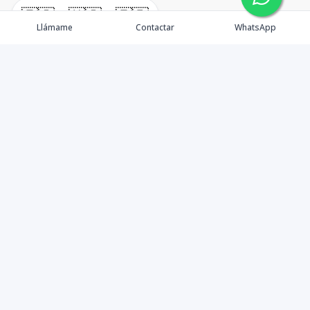
🇪🇸
🇺🇸
🇫🇷
Llámame
Contactar
WhatsApp
timeHomes es una empresa inmobiliaria que nace
basada en la capacidad y la experiencia de un grupo de
lideres formados con los mas altos estándares de la
profesión inmobiliaria que exige el mercado nacional e
internacional.
Contáctanos