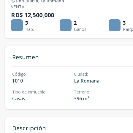
Don Juan Ii
,
La Romana
VENTA
RD$ 12,500,000
3
2
3
Hab.
Baños
Parq
Resumen
Código
:
Ciudad
:
1010
La Romana
Tipo de inmueble
:
Terreno
:
Casas
396 m²
Descripción