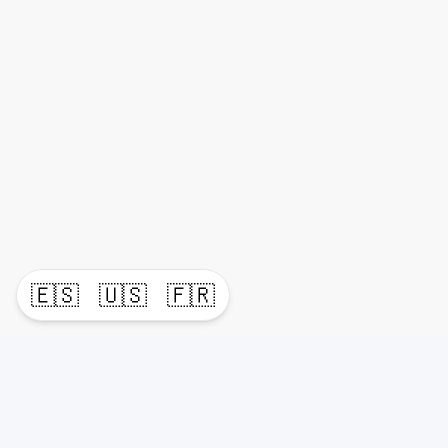
🇪🇸
🇺🇸
🇫🇷