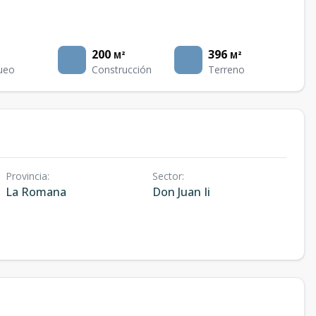
200
396
M²
M²
ueo
Construcción
Terreno
Provincia
:
Sector
:
La Romana
Don Juan Ii