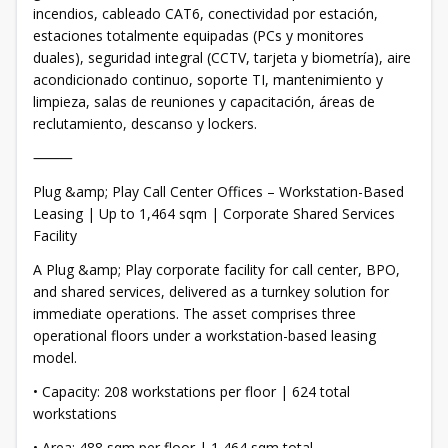
incendios, cableado CAT6, conectividad por estación,
estaciones totalmente equipadas (PCs y monitores
duales), seguridad integral (CCTV, tarjeta y biometría), aire
acondicionado continuo, soporte TI, mantenimiento y
limpieza, salas de reuniones y capacitación, áreas de
reclutamiento, descanso y lockers.
⸻
Plug &amp; Play Call Center Offices – Workstation-Based
Leasing | Up to 1,464 sqm | Corporate Shared Services
Facility
A Plug &amp; Play corporate facility for call center, BPO,
and shared services, delivered as a turnkey solution for
immediate operations. The asset comprises three
operational floors under a workstation-based leasing
model.
• Capacity: 208 workstations per floor | 624 total
workstations
• Area: 488 sqm per floor | 1,464 sqm total