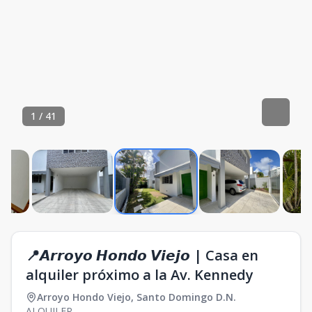
1
/
41
📍𝘼𝙧𝙧𝙤𝙮𝙤 𝙃𝙤𝙣𝙙𝙤 𝙑𝙞𝙚𝙟𝙤 | Casa en
alquiler próximo a la Av. Kennedy
Arroyo Hondo Viejo
,
Santo Domingo D.N.
ALQUILER