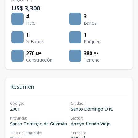
US$ 3,300
4
3
Hab.
Baños
1
1
½ Baños
Parqueo
270
380
M²
M²
Construcción
Terreno
Resumen
Código
:
Ciudad
:
2001
Santo Domingo D.N.
Provincia
:
Sector
:
Santo Domingo de Guzmán
Arroyo Hondo Viejo
Tipo de inmueble
:
Terreno
: