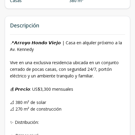
Casas
380 m²
Descripción
📍𝘼𝙧𝙧𝙤𝙮𝙤 𝙃𝙤𝙣𝙙𝙤 𝙑𝙞𝙚𝙟𝙤 | Casa en alquiler próximo a la
Av. Kennedy
Vive en una exclusiva residencia ubicada en un conjunto
cerrado de pocas casas, con seguridad 24/7, portón
eléctrico y un ambiente tranquilo y familiar.
💰 𝙋𝙧𝙚𝙘𝙞𝙤: US$3,300 mensuales
📐 380 m² de solar
📐 270 m² de construcción
✨ Distribución: