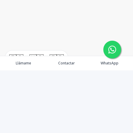
🇪🇸
🇺🇸
🇫🇷
Llámame
Contactar
WhatsApp
timeHomes es una empresa inmobiliaria que nace