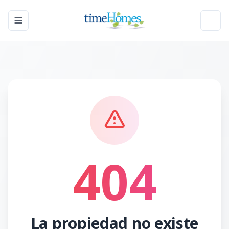
Toggle navigation menu
Toggl
404
La propiedad no existe