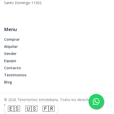
Santo Domingo 11202
Menu
Comprar
Alquilar
Vender
Equipo
Contacto
Testimonios
Blog
©
2026
TimeHomes Inmobiliaria
,
Todos los derechos
reservados
🇪🇸
🇺🇸
🇫🇷
Powered by
AlterEstate