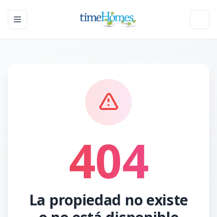
Toggle navigation menu
Toggl
404
La propiedad no existe