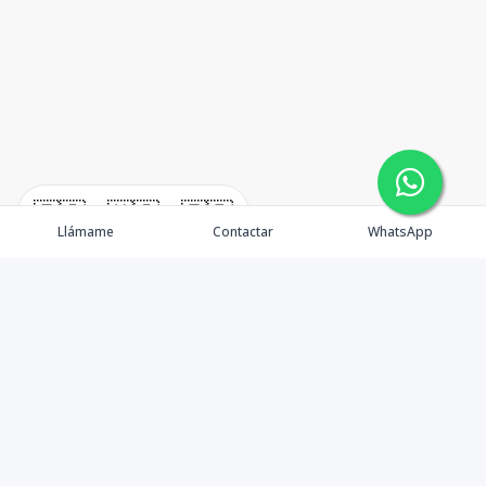
🇪🇸
🇺🇸
🇫🇷
Llámame
Contactar
WhatsApp
timeHomes es una empresa inmobiliaria que nace